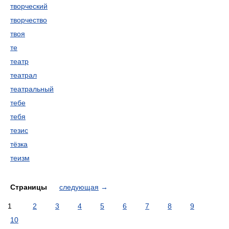
творческий
творчество
твоя
те
театр
театрал
театральный
тебе
тебя
тезис
тёзка
теизм
Страницы
следующая
→
1
2
3
4
5
6
7
8
9
10