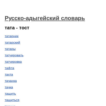
Русско-адыгейский словарь
тата - тост
татарник
татарский
татары
татуировать
татуировка
тафта
тахта
тачанка
тачка
тащить
тащиться