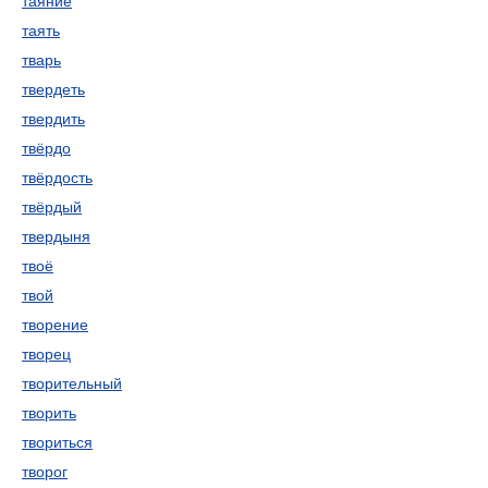
таяние
таять
тварь
твердеть
твердить
твёрдо
твёрдость
твёрдый
твердыня
твоё
твой
творение
творец
творительный
творить
твориться
творог